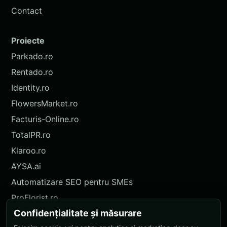
Contact
Proiecte
Parkado.ro
Rentado.ro
Identity.ro
FlowersMarket.ro
Facturis-Online.ro
TotalPR.ro
Klaroo.ro
AYSA.ai
Automatizare SEO pentru SMEs
ProFlorist.ro
Confidențialitate și măsurare
ProFlorist.de