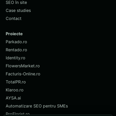
SEO în site
Case studies
Contact
Proiecte
Parkado.ro
Rentado.ro
Identity.ro
FlowersMarket.ro
Facturis-Online.ro
TotalPR.ro
Klaroo.ro
AYSA.ai
Automatizare SEO pentru SMEs
ProFlorist.ro