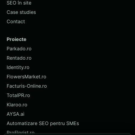
SEO în site
Case studies
Contact
Proiecte
Parkado.ro
Rentado.ro
Identity.ro
FlowersMarket.ro
Facturis-Online.ro
TotalPR.ro
Klaroo.ro
AYSA.ai
Automatizare SEO pentru SMEs
ProFlorist.ro