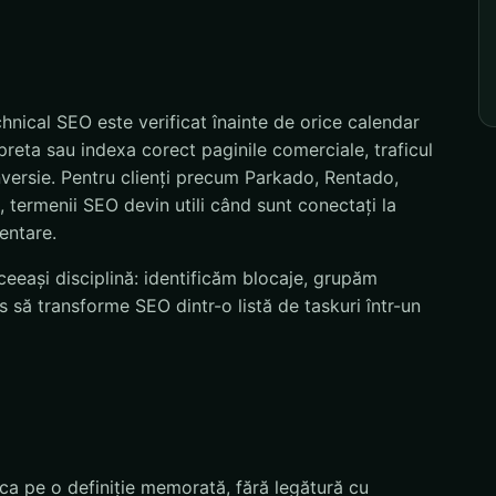
nical SEO este verificat înainte de orice calendar
preta sau indexa corect paginile comerciale, traficul
nversie. Pentru clienți precum Parkado, Rentado,
termenii SEO devin utili când sunt conectați la
mentare.
eeași disciplină: identificăm blocaje, grupăm
 să transforme SEO dintr-o listă de taskuri într-un
ca pe o definiție memorată, fără legătură cu