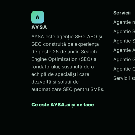
Servicii
A
Agenție 
AYSA
Agenție 
AYSA este agenție SEO, AEO și
Agenție 
GEO construită pe experiența
Agenție 
de peste 25 de ani în Search
Engine Optimization (SEO) a
Agenție 
fondatorului, susținută de o
Agenție 
echipă de specialiști care
Servicii 
dezvoltă și soluții de
automatizare SEO pentru SMEs.
Ce este AYSA.ai și ce face