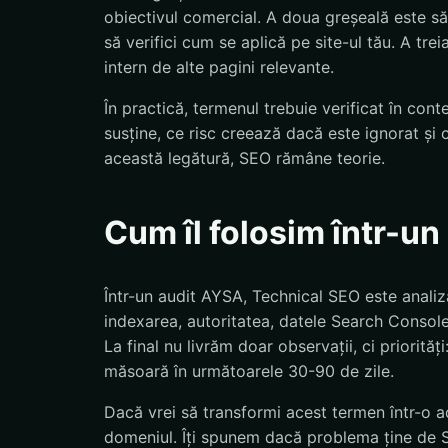
obiectivul comercial. A doua greșeală este să
să verifici cum se aplică pe site-ul tău. A tre
intern de alte pagini relevante.
În practică, termenul trebuie verificat în con
susține, ce risc creează dacă este ignorat și 
această legătură, SEO rămâne teorie.
Cum îl folosim într-u
Într-un audit AYSA, Technical SEO este analiza
indexarea, autoritatea, datele Search Console,
La final nu livrăm doar observații, ci priorităț
măsoară în următoarele 30-90 de zile.
Dacă vrei să transformi acest termen într-o ac
domeniul. Îți spunem dacă problema ține de S