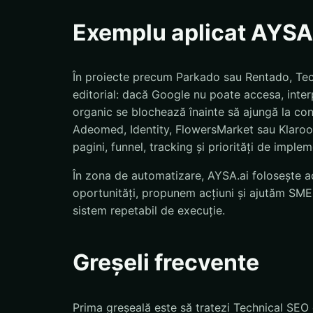
Exemplu aplicat AYSA
În proiecte precum Parkado sau Rentado, Tech
editorial: dacă Google nu poate accesa, inter
organic se blochează înainte să ajungă la co
Adeomed, Identity, FlowersMarket sau Klaroo, 
pagini, funnel, tracking și priorități de imple
În zona de automatizare, AYSA.ai folosește ac
oportunități, propunem acțiuni și ajutăm SMEs
sistem repetabil de execuție.
Greșeli frecvente
Prima greșeală este să tratezi Technical SEO 