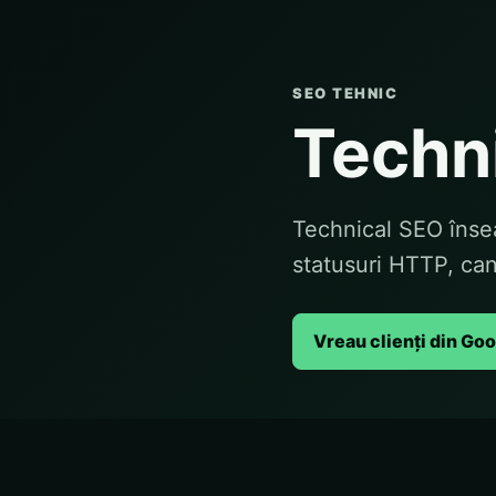
SEO TEHNIC
Techn
Technical SEO însea
statusuri HTTP, can
Vreau clienți din Go