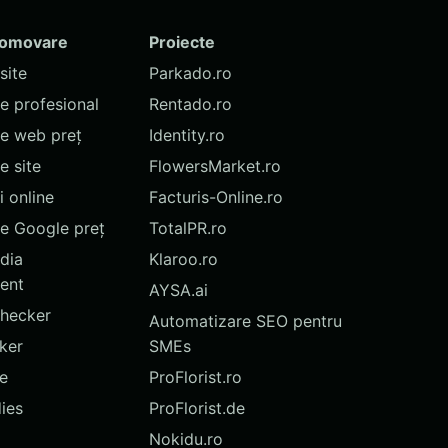
romovare
Proiecte
site
Parkado.ro
te profesional
Rentado.ro
te web preț
Identity.ro
 site
FlowersMarket.ro
 online
Facturis-Online.ro
e Google preț
TotalPR.ro
dia
Klaroo.ro
ent
AYSA.ai
hecker
Automatizare SEO pentru
ker
SMEs
te
ProFlorist.ro
ies
ProFlorist.de
Nokidu.ro