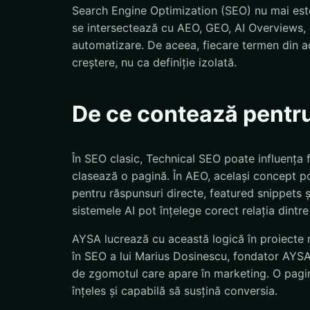
Search Engine Optimization (SEO) nu mai este
se intersectează cu AEO, GEO, AI Overviews, d
automatizare. De aceea, fiecare termen din ac
creștere, nu ca definiție izolată.
De ce contează pentr
În SEO clasic, Technical SEO poate influența 
clasează o pagină. În AEO, același concept po
pentru răspunsuri directe, featured snippets 
sistemele AI pot înțelege corect relația dintre
AYSA lucrează cu această logică în proiecte r
în SEO a lui Marius Dosinescu, fondator AYSA.a
de zgomotul care apare în marketing. O pagină
înțeles și capabilă să susțină conversia.