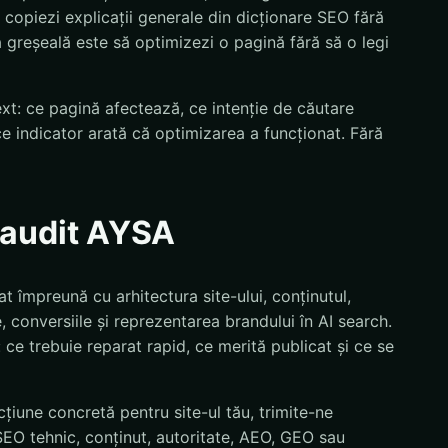
 copiezi explicații generale din dicționare SEO fără
ia greșeală este să optimizezi o pagină fără să o legi
text: ce pagină afectează, ce intenție de căutare
ce indicator arată că optimizarea a funcționat. Fără
n audit AYSA
t împreună cu arhitectura site-ului, conținutul,
 conversiile și reprezentarea brandului în AI search.
i: ce trebuie reparat rapid, ce merită publicat și ce se
țiune concretă pentru site-ul tău, trimite-ne
EO tehnic, conținut, autoritate, AEO, GEO sau