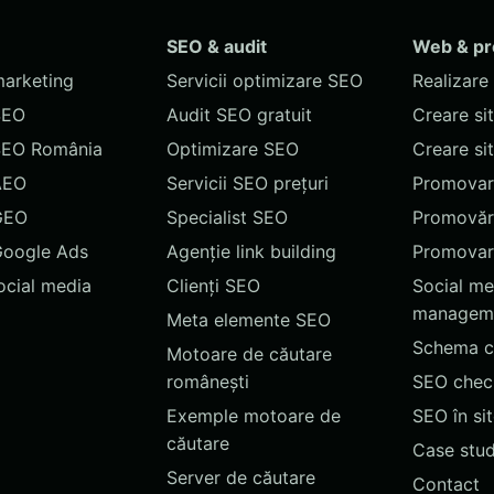
SEO & audit
Web & p
marketing
Servicii optimizare SEO
Realizare 
SEO
Audit SEO gratuit
Creare si
SEO România
Optimizare SEO
Creare si
AEO
Servicii SEO prețuri
Promovare
GEO
Specialist SEO
Promovări
Google Ads
Agenție link building
Promovar
social media
Clienți SEO
Social me
managem
Meta elemente SEO
Schema c
Motoare de căutare
românești
SEO chec
Exemple motoare de
SEO în si
căutare
Case stud
Server de căutare
Contact