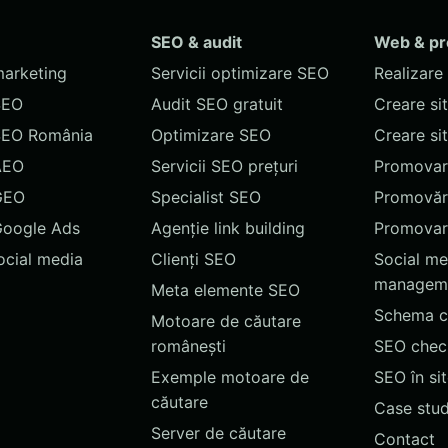
SEO & audit
Web & p
marketing
Servicii optimizare SEO
Realizare 
SEO
Audit SEO gratuit
Creare si
SEO România
Optimizare SEO
Creare si
AEO
Servicii SEO prețuri
Promovare
GEO
Specialist SEO
Promovări
Google Ads
Agenție link building
Promovar
social media
Clienți SEO
Social me
managem
Meta elemente SEO
Schema c
Motoare de căutare
românești
SEO chec
Exemple motoare de
SEO în si
căutare
Case stud
Server de căutare
Contact