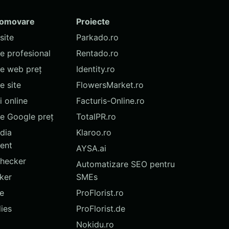
romovare
Proiecte
site
Parkado.ro
te profesional
Rentado.ro
te web preț
Identity.ro
 site
FlowersMarket.ro
 online
Facturis-Online.ro
e Google preț
TotalPR.ro
dia
Klaroo.ro
ent
AYSA.ai
hecker
Automatizare SEO pentru
ker
SMEs
te
ProFlorist.ro
ies
ProFlorist.de
Nokidu.ro