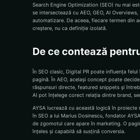
Search Engine Optimization (SEO) nu mai este
se intersectează cu AEO, GEO, AI Overviews, d
automatizare. De aceea, fiecare termen din ac
creștere, nu ca definiție izolată.
De ce contează pentr
În SEO clasic, Digital PR poate influența fel
pagină. În AEO, același concept poate decide 
răspunsuri directe, featured snippets și într
AI pot înțelege corect relația dintre brand, se
AYSA lucrează cu această logică în proiecte r
în SEO a lui Marius Dosinescu, fondator AYSA.a
de zgomotul care apare în marketing. O pagină
înțeles și capabilă să susțină conversia.