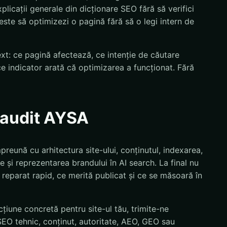
licații generale din dicționare SEO fără să verifici
 este să optimizezi o pagină fără să o legi intern de
text: ce pagină afectează, ce intenție de căutare
ce indicator arată că optimizarea a funcționat. Fără
n audit AYSA
preună cu arhitectura site-ului, conținutul, indexarea,
e și reprezentarea brandului în AI search. La final nu
ie reparat rapid, ce merită publicat și ce se măsoară în
țiune concretă pentru site-ul tău, trimite-ne
EO tehnic, conținut, autoritate, AEO, GEO sau