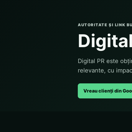
AUTORITATE ȘI LINK B
Digita
Digital PR este obți
relevante, cu impact
Vreau clienți din Go