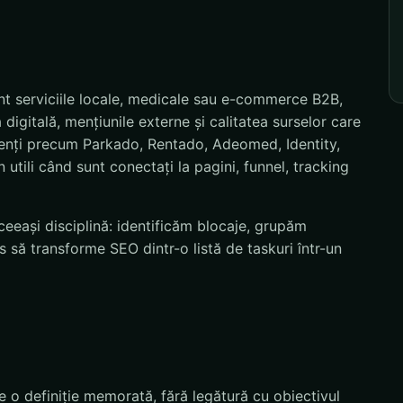
nt serviciile locale, medicale sau e-commerce B2B,
digitală, mențiunile externe și calitatea surselor care
lienți precum Parkado, Rentado, Adeomed, Identity,
tili când sunt conectați la pagini, funnel, tracking
eeași disciplină: identificăm blocaje, grupăm
 să transforme SEO dintr-o listă de taskuri într-un
e o definiție memorată, fără legătură cu obiectivul