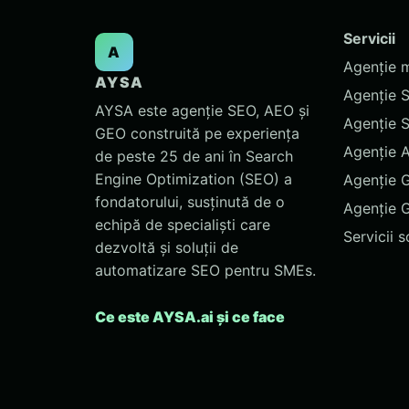
Servicii
A
Agenție 
AYSA
Agenție 
AYSA este agenție SEO, AEO și
Agenție 
GEO construită pe experiența
Agenție 
de peste 25 de ani în Search
Engine Optimization (SEO) a
Agenție 
fondatorului, susținută de o
Agenție 
echipă de specialiști care
Servicii 
dezvoltă și soluții de
automatizare SEO pentru SMEs.
Ce este AYSA.ai și ce face