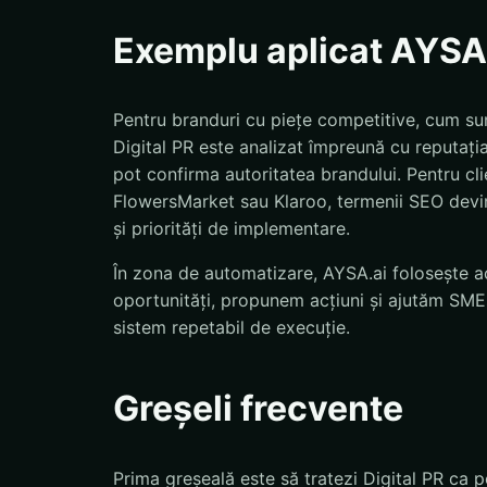
Exemplu aplicat AYSA
Pentru branduri cu piețe competitive, cum su
Digital PR este analizat împreună cu reputația 
pot confirma autoritatea brandului. Pentru c
FlowersMarket sau Klaroo, termenii SEO devin u
și priorități de implementare.
În zona de automatizare, AYSA.ai folosește ac
oportunități, propunem acțiuni și ajutăm SMEs
sistem repetabil de execuție.
Greșeli frecvente
Prima greșeală este să tratezi Digital PR ca p