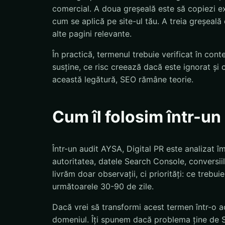
comercial. A doua greșeală este să copiezi exp
cum se aplică pe site-ul tău. A treia greșeală
alte pagini relevante.
În practică, termenul trebuie verificat în con
susține, ce risc creează dacă este ignorat și 
această legătură, SEO rămâne teorie.
Cum îl folosim într-u
Într-un audit AYSA, Digital PR este analizat îm
autoritatea, datele Search Console, conversiil
livrăm doar observații, ci priorități: ce trebu
următoarele 30-90 de zile.
Dacă vrei să transformi acest termen într-o ac
domeniul. Îți spunem dacă problema ține de S