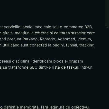
nt serviciile locale, medicale sau e-commerce B2B,
igitală, mențiunile externe și calitatea surselor care
lienți precum Parkado, Rentado, Adeomed, Identity,
tili când sunt conectați la pagini, funnel, tracking
eeași disciplină: identificăm blocaje, grupăm
 să transforme SEO dintr-o listă de taskuri într-un
 o definiție memorată, fără legătură cu obiectivul