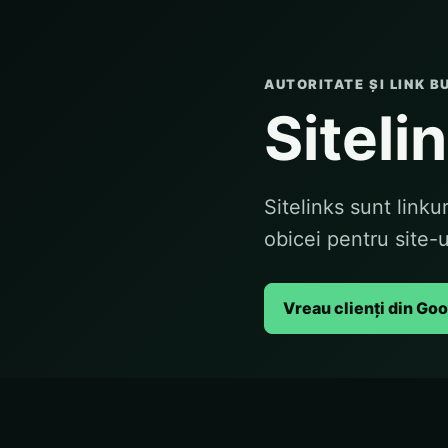
AUTORITATE ȘI LINK B
Siteli
Sitelinks sunt linku
obicei pentru site-u
Vreau clienți din Go