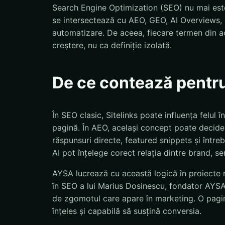
Search Engine Optimization (SEO) nu mai este
se intersectează cu AEO, GEO, AI Overviews, d
automatizare. De aceea, fiecare termen din ac
creștere, nu ca definiție izolată.
De ce contează pentr
În SEO clasic, Sitelinks poate influența felu
pagină. În AEO, același concept poate decide 
răspunsuri directe, featured snippets și într
AI pot înțelege corect relația dintre brand, se
AYSA lucrează cu această logică în proiecte r
în SEO a lui Marius Dosinescu, fondator AYSA.a
de zgomotul care apare în marketing. O pagină
înțeles și capabilă să susțină conversia.