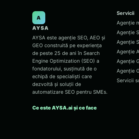
Servicii
A
Agenție 
AYSA
Agenție 
AYSA este agenție SEO, AEO și
Agenție 
GEO construită pe experiența
Agenție 
de peste 25 de ani în Search
Engine Optimization (SEO) a
Agenție 
fondatorului, susținută de o
Agenție 
echipă de specialiști care
Servicii 
dezvoltă și soluții de
automatizare SEO pentru SMEs.
Ce este AYSA.ai și ce face