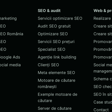
SEO & audit
Web & p
marketing
Servicii optimizare SEO
Realizare 
SEO
Audit SEO gratuit
Creare si
SEO România
Optimizare SEO
Creare si
AEO
Servicii SEO prețuri
Promovare
GEO
Specialist SEO
Promovări
Google Ads
Agenție link building
Promovar
social media
Clienți SEO
Social me
managem
Meta elemente SEO
Schema c
Motoare de căutare
românești
SEO chec
Exemple motoare de
SEO în si
căutare
Case stud
Server de căutare
Contact