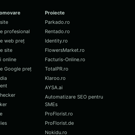
romovare
Proiecte
site
Parkado.ro
te profesional
Rentado.ro
te web preț
Identity.ro
 site
FlowersMarket.ro
 online
Facturis-Online.ro
e Google preț
TotalPR.ro
dia
Klaroo.ro
ent
AYSA.ai
hecker
Automatizare SEO pentru
ker
SMEs
te
ProFlorist.ro
ies
ProFlorist.de
Nokidu.ro