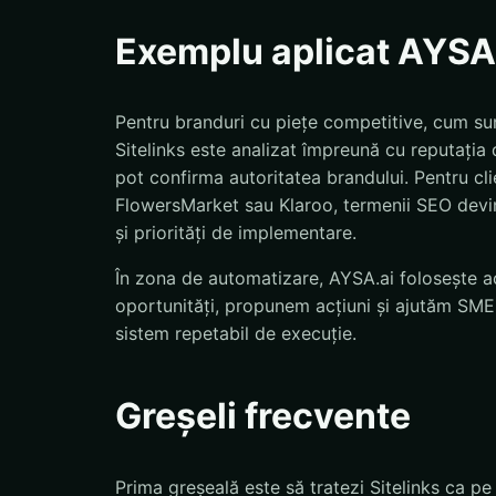
Exemplu aplicat AYSA
Pentru branduri cu piețe competitive, cum su
Sitelinks este analizat împreună cu reputația d
pot confirma autoritatea brandului. Pentru c
FlowersMarket sau Klaroo, termenii SEO devin u
și priorități de implementare.
În zona de automatizare, AYSA.ai folosește ac
oportunități, propunem acțiuni și ajutăm SMEs
sistem repetabil de execuție.
Greșeli frecvente
Prima greșeală este să tratezi Sitelinks ca pe