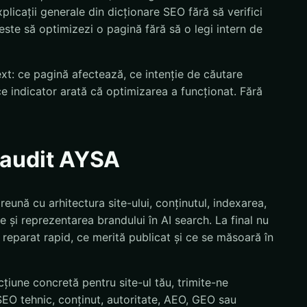
licații generale din dicționare SEO fără să verifici
 este să optimizezi o pagină fără să o legi intern de
text: ce pagină afectează, ce intenție de căutare
ce indicator arată că optimizarea a funcționat. Fără
n audit AYSA
reună cu arhitectura site-ului, conținutul, indexarea,
e și reprezentarea brandului în AI search. La final nu
ie reparat rapid, ce merită publicat și ce se măsoară în
țiune concretă pentru site-ul tău, trimite-ne
EO tehnic, conținut, autoritate, AEO, GEO sau