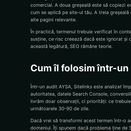
comercial. A doua greșeală este să copiezi exp
cum se aplică pe site-ul tău. A treia greșeală
alte pagini relevante.
În practică, termenul trebuie verificat în con
susține, ce risc creează dacă este ignorat și 
această legătură, SEO rămâne teorie.
Cum îl folosim într-u
Într-un audit AYSA, Sitelinks este analizat împ
autoritatea, datele Search Console, conversiil
livrăm doar observații, ci priorități: ce trebu
următoarele 30-90 de zile.
Dacă vrei să transformi acest termen într-o ac
domeniul. Îți spunem dacă problema ține de S