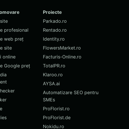
romovare
Proiecte
site
Parkado.ro
te profesional
Rentado.ro
te web preț
Identity.ro
 site
FlowersMarket.ro
 online
Facturis-Online.ro
e Google preț
TotalPR.ro
dia
Klaroo.ro
ent
AYSA.ai
hecker
Automatizare SEO pentru
ker
SMEs
te
ProFlorist.ro
ies
ProFlorist.de
Nokidu.ro