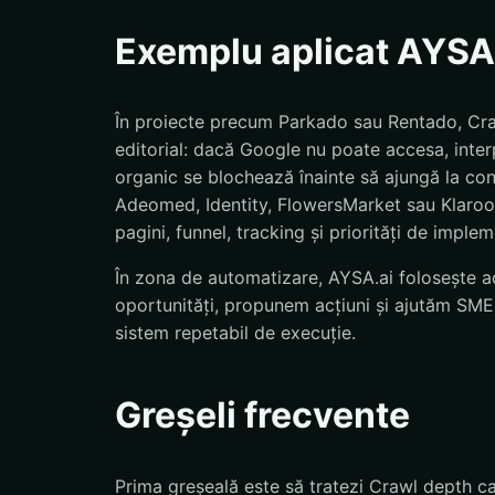
Exemplu aplicat AYSA
În proiecte precum Parkado sau Rentado, Craw
editorial: dacă Google nu poate accesa, inter
organic se blochează înainte să ajungă la co
Adeomed, Identity, FlowersMarket sau Klaroo, 
pagini, funnel, tracking și priorități de imple
În zona de automatizare, AYSA.ai folosește ac
oportunități, propunem acțiuni și ajutăm SMEs
sistem repetabil de execuție.
Greșeli frecvente
Prima greșeală este să tratezi Crawl depth ca