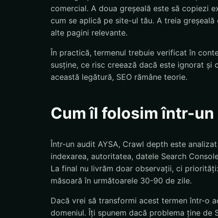
comercial. A doua greșeală este să copiezi exp
cum se aplică pe site-ul tău. A treia greșeală
alte pagini relevante.
În practică, termenul trebuie verificat în con
susține, ce risc creează dacă este ignorat și 
această legătură, SEO rămâne teorie.
Cum îl folosim într-u
Într-un audit AYSA, Crawl depth este analizat 
indexarea, autoritatea, datele Search Console,
La final nu livrăm doar observații, ci priorităț
măsoară în următoarele 30-90 de zile.
Dacă vrei să transformi acest termen într-o ac
domeniul. Îți spunem dacă problema ține de S