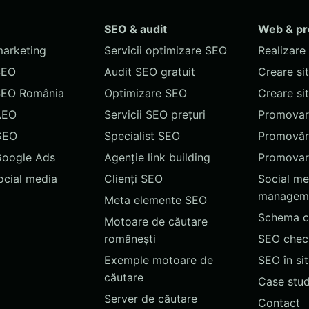
SEO & audit
Web & p
marketing
Servicii optimizare SEO
Realizare 
SEO
Audit SEO gratuit
Creare si
SEO România
Optimizare SEO
Creare si
AEO
Servicii SEO prețuri
Promovare
GEO
Specialist SEO
Promovări
Google Ads
Agenție link building
Promovar
social media
Clienți SEO
Social me
managem
Meta elemente SEO
Schema c
Motoare de căutare
românești
SEO chec
Exemple motoare de
SEO în si
căutare
Case stud
Server de căutare
Contact