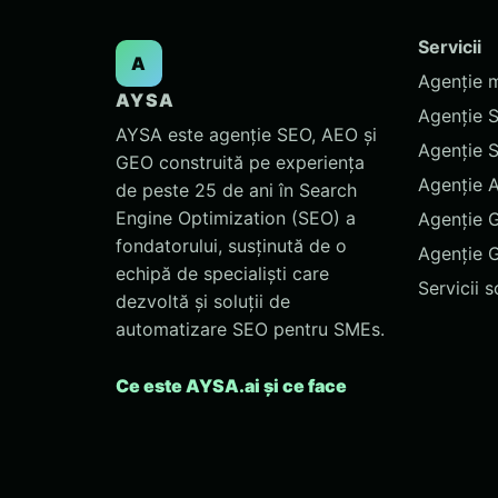
Servicii
A
Agenție 
AYSA
Agenție 
AYSA este agenție SEO, AEO și
Agenție 
GEO construită pe experiența
Agenție 
de peste 25 de ani în Search
Engine Optimization (SEO) a
Agenție 
fondatorului, susținută de o
Agenție 
echipă de specialiști care
Servicii 
dezvoltă și soluții de
automatizare SEO pentru SMEs.
Ce este AYSA.ai și ce face