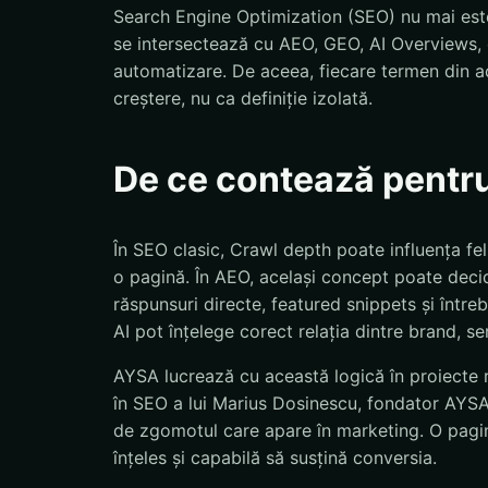
Search Engine Optimization (SEO) nu mai este
se intersectează cu AEO, GEO, AI Overviews, d
automatizare. De aceea, fiecare termen din ac
creștere, nu ca definiție izolată.
De ce contează pentr
În SEO clasic, Crawl depth poate influența f
o pagină. În AEO, același concept poate decid
răspunsuri directe, featured snippets și într
AI pot înțelege corect relația dintre brand, se
AYSA lucrează cu această logică în proiecte r
în SEO a lui Marius Dosinescu, fondator AYSA.a
de zgomotul care apare în marketing. O pagină
înțeles și capabilă să susțină conversia.