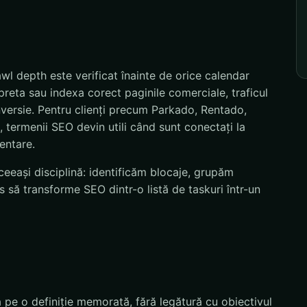
l depth este verificat înainte de orice calendar
preta sau indexa corect paginile comerciale, traficul
nversie. Pentru clienți precum Parkado, Rentado,
termenii SEO devin utili când sunt conectați la
mentare.
eeași disciplină: identificăm blocaje, grupăm
 să transforme SEO dintr-o listă de taskuri într-un
 pe o definiție memorată, fără legătură cu obiectivul