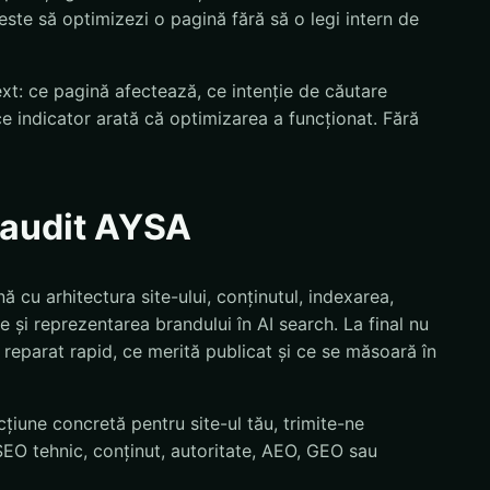
 este să optimizezi o pagină fără să o legi intern de
text: ce pagină afectează, ce intenție de căutare
ce indicator arată că optimizarea a funcționat. Fără
n audit AYSA
ă cu arhitectura site-ului, conținutul, indexarea,
e și reprezentarea brandului în AI search. La final nu
ie reparat rapid, ce merită publicat și ce se măsoară în
țiune concretă pentru site-ul tău, trimite-ne
EO tehnic, conținut, autoritate, AEO, GEO sau