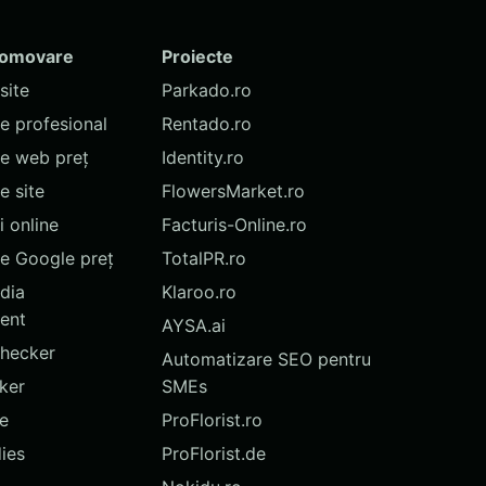
romovare
Proiecte
site
Parkado.ro
te profesional
Rentado.ro
te web preț
Identity.ro
 site
FlowersMarket.ro
 online
Facturis-Online.ro
e Google preț
TotalPR.ro
dia
Klaroo.ro
ent
AYSA.ai
hecker
Automatizare SEO pentru
ker
SMEs
te
ProFlorist.ro
ies
ProFlorist.de