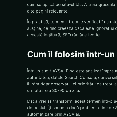
cum se aplică pe site-ul tău. A treia greșeală
alte pagini relevante.
În practică, termenul trebuie verificat în con
susține, ce risc creează dacă este ignorat și 
această legătură, SEO rămâne teorie.
Cum îl folosim într-u
Într-un audit AYSA, Blog este analizat împreun
autoritatea, datele Search Console, conversiil
livrăm doar observații, ci priorități: ce trebu
următoarele 30-90 de zile.
Dacă vrei să transformi acest termen într-o ac
domeniul. Îți spunem dacă problema ține de S
automatizare prin AYSA.ai.