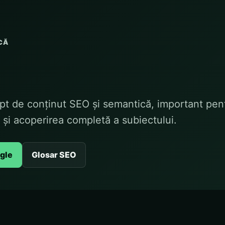
CĂ
t de conținut SEO și semantică, important pentr
ă și acoperirea completă a subiectului.
ogle
Glosar SEO