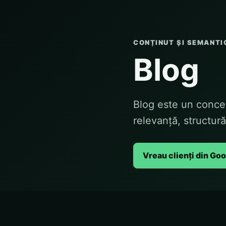
CONȚINUT ȘI SEMANTI
Blog
Blog este un concep
relevanță, structur
Vreau clienți din Go