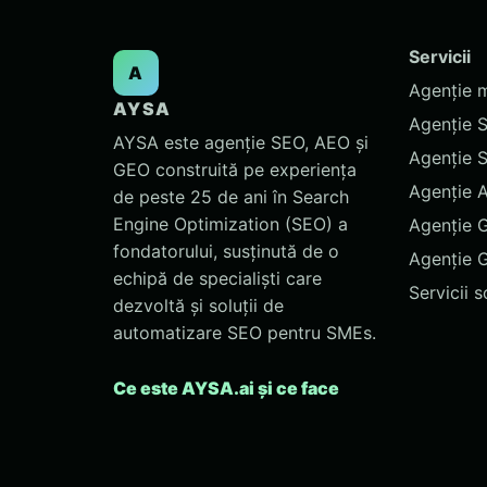
Servicii
A
Agenție 
AYSA
Agenție 
AYSA este agenție SEO, AEO și
Agenție 
GEO construită pe experiența
Agenție 
de peste 25 de ani în Search
Engine Optimization (SEO) a
Agenție 
fondatorului, susținută de o
Agenție 
echipă de specialiști care
Servicii 
dezvoltă și soluții de
automatizare SEO pentru SMEs.
Ce este AYSA.ai și ce face