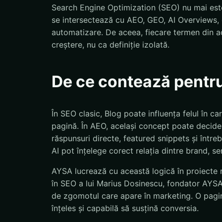
Search Engine Optimization (SEO) nu mai este
se intersectează cu AEO, GEO, AI Overviews, d
automatizare. De aceea, fiecare termen din ac
creștere, nu ca definiție izolată.
De ce contează pentr
În SEO clasic, Blog poate influența felul în 
pagină. În AEO, același concept poate decide 
răspunsuri directe, featured snippets și într
AI pot înțelege corect relația dintre brand, se
AYSA lucrează cu această logică în proiecte r
în SEO a lui Marius Dosinescu, fondator AYSA.a
de zgomotul care apare în marketing. O pagină
înțeles și capabilă să susțină conversia.