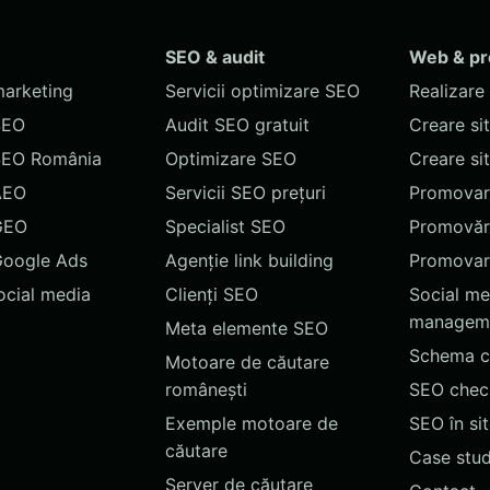
SEO & audit
Web & p
marketing
Servicii optimizare SEO
Realizare 
SEO
Audit SEO gratuit
Creare si
SEO România
Optimizare SEO
Creare si
AEO
Servicii SEO prețuri
Promovare
GEO
Specialist SEO
Promovări
Google Ads
Agenție link building
Promovar
social media
Clienți SEO
Social me
managem
Meta elemente SEO
Schema c
Motoare de căutare
românești
SEO chec
Exemple motoare de
SEO în si
căutare
Case stud
Server de căutare