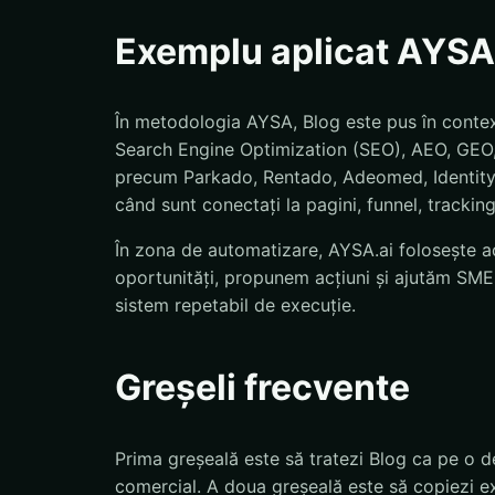
Exemplu aplicat AYSA
În metodologia AYSA, Blog este pus în context
Search Engine Optimization (SEO), AEO, GEO, i
precum Parkado, Rentado, Adeomed, Identity,
când sunt conectați la pagini, funnel, tracking
În zona de automatizare, AYSA.ai folosește ac
oportunități, propunem acțiuni și ajutăm SMEs
sistem repetabil de execuție.
Greșeli frecvente
Prima greșeală este să tratezi Blog ca pe o d
comercial. A doua greșeală este să copiezi exp