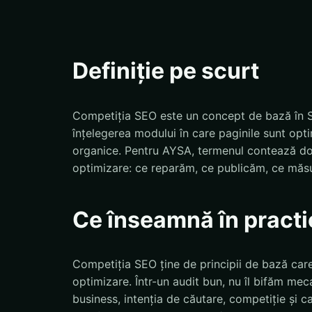
Definiție pe scurt
Competiția SEO este un concept de bază în S
înțelegerea modului în care paginile sunt opti
organice. Pentru AYSA, termenul contează doa
optimizare: ce reparăm, ce publicăm, ce măs
Ce înseamnă în practi
Competiția SEO ține de principii de bază care 
optimizare. Într-un audit bun, nu îl bifăm meca
business, intenția de căutare, competiție și ca