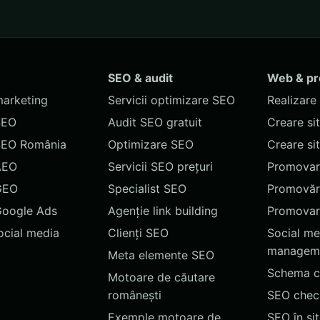
SEO & audit
Web & p
marketing
Servicii optimizare SEO
Realizare 
SEO
Audit SEO gratuit
Creare si
SEO România
Optimizare SEO
Creare si
AEO
Servicii SEO prețuri
Promovare
GEO
Specialist SEO
Promovări
Google Ads
Agenție link building
Promovar
social media
Clienți SEO
Social me
managem
Meta elemente SEO
Schema c
Motoare de căutare
românești
SEO chec
Exemple motoare de
SEO în si