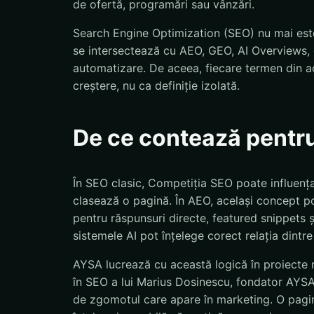
de ofertă, programări sau vânzări.
Search Engine Optimization (SEO) nu mai este
se intersectează cu AEO, GEO, AI Overviews, d
automatizare. De aceea, fiecare termen din ac
creștere, nu ca definiție izolată.
De ce contează pentr
În SEO clasic, Competiția SEO poate influenț
clasează o pagină. În AEO, același concept po
pentru răspunsuri directe, featured snippets 
sistemele AI pot înțelege corect relația dintre
AYSA lucrează cu această logică în proiecte r
în SEO a lui Marius Dosinescu, fondator AYSA.a
de zgomotul care apare în marketing. O pagină