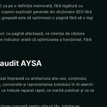
O ca pe o definiție memorată, fără legătură cu
 copiezi explicații generale din dicționare SEO fără
ia greșeală este să optimizezi o pagină fără să o legi
text: ce pagină afectează, ce intenție de căutare
ce indicator arată că optimizarea a funcționat. Fără
n audit AYSA
at împreună cu arhitectura site-ului, conținutul,
 conversiile și reprezentarea brandului în AI search.
i: ce trebuie reparat rapid, ce merită publicat și ce se
țiune concretă pentru site-ul tău, trimite-ne