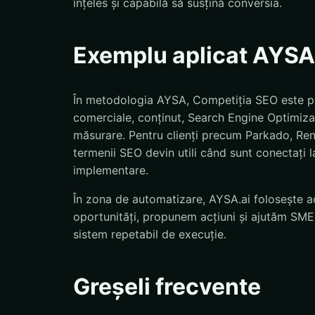
înțeles și capabilă să susțină conversia.
Exemplu aplicat AYSA
În metodologia AYSA, Competiția SEO este pus
comerciale, conținut, Search Engine Optimizat
măsurare. Pentru clienți precum Parkado, Re
termenii SEO devin utili când sunt conectați la 
implementare.
În zona de automatizare, AYSA.ai folosește ac
oportunități, propunem acțiuni și ajutăm SMEs
sistem repetabil de execuție.
Greșeli frecvente