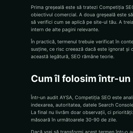
Prima greșeală este să tratezi Competiția SE
obiectivul comercial. A doua greșeală este să
să verifici cum se aplică pe site-ul tău. A tre
intern de alte pagini relevante.
În practică, termenul trebuie verificat în con
susține, ce risc creează dacă este ignorat și 
această legătură, SEO rămâne teorie.
Cum îl folosim într-u
Într-un audit AYSA, Competiția SEO este analiz
indexarea, autoritatea, datele Search Console,
La final nu livrăm doar observații, ci priorităț
măsoară în următoarele 30-90 de zile.
Dacă vrei să transformi acest termen într-o ac