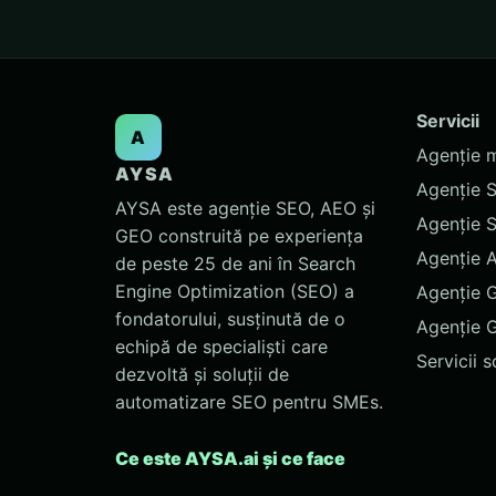
Servicii
A
Agenție 
AYSA
Agenție 
AYSA este agenție SEO, AEO și
Agenție 
GEO construită pe experiența
Agenție 
de peste 25 de ani în Search
Engine Optimization (SEO) a
Agenție 
fondatorului, susținută de o
Agenție 
echipă de specialiști care
Servicii 
dezvoltă și soluții de
automatizare SEO pentru SMEs.
Ce este AYSA.ai și ce face