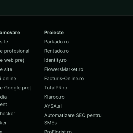
romovare
Proiecte
site
Parkado.ro
te profesional
Rentado.ro
te web preț
Identity.ro
 site
FlowersMarket.ro
 online
Facturis-Online.ro
e Google preț
TotalPR.ro
dia
Klaroo.ro
ent
AYSA.ai
hecker
Automatizare SEO pentru
ker
SMEs
te
ProFlorist.ro