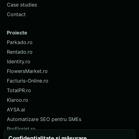
Case studies
Contact
Proiecte
Parkado.ro
Rentado.ro
Identity.ro
FlowersMarket.ro
Facturis-Online.ro
TotalPR.ro
Klaroo.ro
AYSA.ai
Automatizare SEO pentru SMEs
ProFlorist.ro
Confidențialitate și măsurare
ProFlorist.de