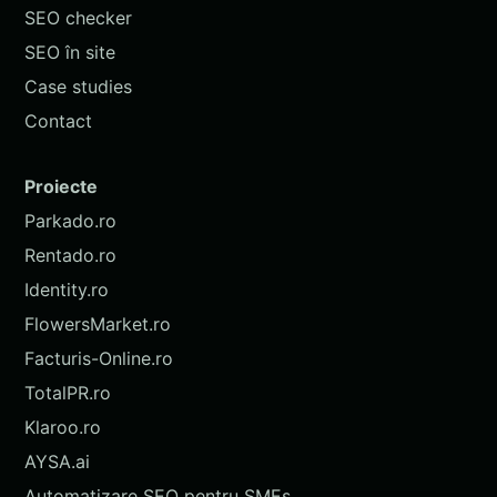
SEO checker
SEO în site
Case studies
Contact
Proiecte
Parkado.ro
Rentado.ro
Identity.ro
FlowersMarket.ro
Facturis-Online.ro
TotalPR.ro
Klaroo.ro
AYSA.ai
Automatizare SEO pentru SMEs