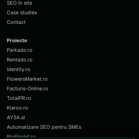
SEO în site
Case studies
Contact
Proiecte
Parkado.ro
Rentado.ro
Identity.ro
FlowersMarket.ro
Facturis-Online.ro
TotalPR.ro
Klaroo.ro
AYSA.ai
Automatizare SEO pentru SMEs
ProFlorist.ro