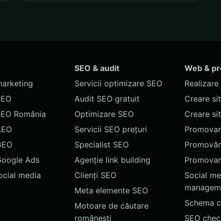
SEO & audit
Web & p
marketing
Servicii optimizare SEO
Realizare 
SEO
Audit SEO gratuit
Creare si
SEO România
Optimizare SEO
Creare si
AEO
Servicii SEO prețuri
Promovare
GEO
Specialist SEO
Promovări
Google Ads
Agenție link building
Promovar
social media
Clienți SEO
Social me
managem
Meta elemente SEO
Schema c
Motoare de căutare
românești
SEO chec