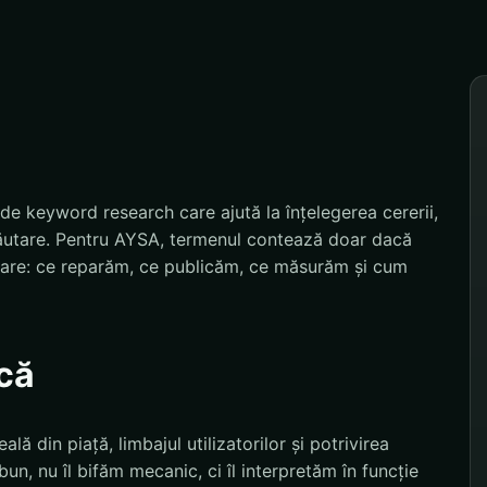
de keyword research care ajută la înțelegerea cererii,
în căutare. Pentru AYSA, termenul contează doar dacă
izare: ce reparăm, ce publicăm, ce măsurăm și cum
că
lă din piață, limbajul utilizatorilor și potrivirea
bun, nu îl bifăm mecanic, ci îl interpretăm în funcție