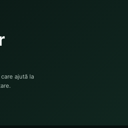
r
care ajută la
tare.