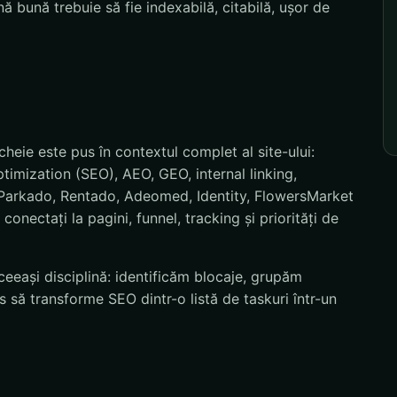
 bună trebuie să fie indexabilă, citabilă, ușor de
heie este pus în contextul complet al site-ului:
timization (SEO), AEO, GEO, internal linking,
m Parkado, Rentado, Adeomed, Identity, FlowersMarket
conectați la pagini, funnel, tracking și priorități de
eeași disciplină: identificăm blocaje, grupăm
 să transforme SEO dintr-o listă de taskuri într-un