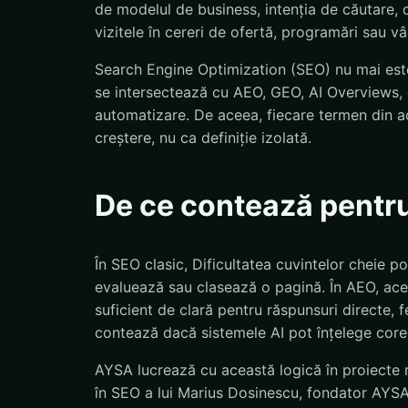
de modelul de business, intenția de căutare, 
vizitele în cereri de ofertă, programări sau vâ
Search Engine Optimization (SEO) nu mai este
se intersectează cu AEO, GEO, AI Overviews, d
automatizare. De aceea, fiecare termen din ac
creștere, nu ca definiție izolată.
De ce contează pentr
În SEO clasic, Dificultatea cuvintelor cheie p
evaluează sau clasează o pagină. În AEO, ace
suficient de clară pentru răspunsuri directe, 
contează dacă sistemele AI pot înțelege corect
AYSA lucrează cu această logică în proiecte r
în SEO a lui Marius Dosinescu, fondator AYSA.a