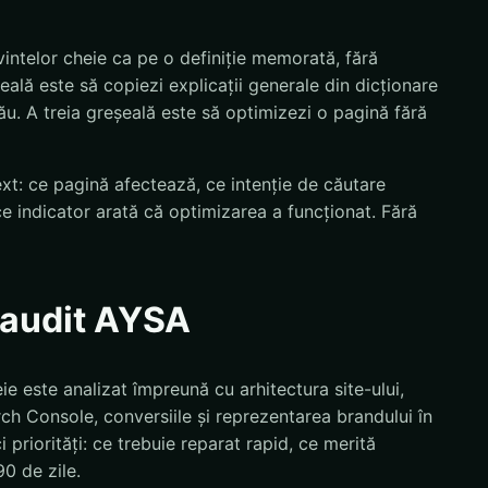
vintelor cheie ca pe o definiție memorată, fără
ală este să copiezi explicații generale din dicționare
tău. A treia greșeală este să optimizezi o pagină fără
text: ce pagină afectează, ce intenție de căutare
ce indicator arată că optimizarea a funcționat. Fără
n audit AYSA
ie este analizat împreună cu arhitectura site-ului,
rch Console, conversiile și reprezentarea brandului în
i priorități: ce trebuie reparat rapid, ce merită
0 de zile.