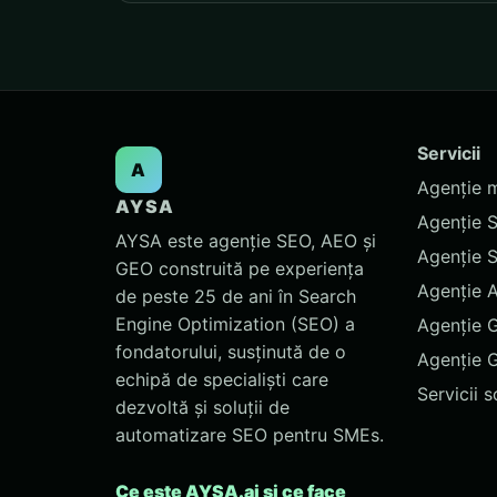
Servicii
A
Agenție 
AYSA
Agenție 
AYSA este agenție SEO, AEO și
Agenție 
GEO construită pe experiența
Agenție 
de peste 25 de ani în Search
Engine Optimization (SEO) a
Agenție 
fondatorului, susținută de o
Agenție 
echipă de specialiști care
Servicii 
dezvoltă și soluții de
automatizare SEO pentru SMEs.
Ce este AYSA.ai și ce face