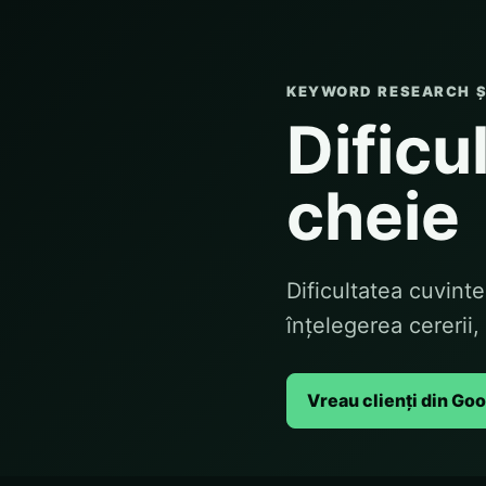
KEYWORD RESEARCH ȘI
Dificu
cheie
Dificultatea cuvint
înțelegerea cererii, 
Vreau clienți din Go