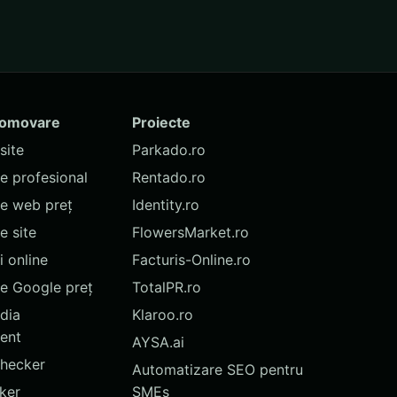
romovare
Proiecte
site
Parkado.ro
te profesional
Rentado.ro
te web preț
Identity.ro
 site
FlowersMarket.ro
 online
Facturis-Online.ro
e Google preț
TotalPR.ro
dia
Klaroo.ro
ent
AYSA.ai
hecker
Automatizare SEO pentru
ker
SMEs