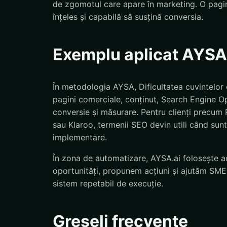
de zgomotul care apare în marketing. O pagină
înțeles și capabilă să susțină conversia.
Exemplu aplicat AYSA
În metodologia AYSA, Dificultatea cuvintelor c
pagini comerciale, conținut, Search Engine Op
conversie și măsurare. Pentru clienți precu
sau Klaroo, termenii SEO devin utili când sunt 
implementare.
În zona de automatizare, AYSA.ai folosește ac
oportunități, propunem acțiuni și ajutăm SMEs
sistem repetabil de execuție.
Greșeli frecvente