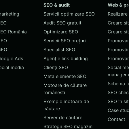
SEO & audit
Web & p
marketing
Servicii optimizare SEO
Realizare 
SEO
Audit SEO gratuit
Creare si
SEO România
Optimizare SEO
Creare si
AEO
Servicii SEO prețuri
Promovare
GEO
Specialist SEO
Promovări
Google Ads
Agenție link building
Promovar
social media
Clienți SEO
Social me
managem
Meta elemente SEO
Schema c
Motoare de căutare
românești
SEO chec
Exemple motoare de
SEO în si
căutare
Case stud
Server de căutare
Contact
Strategii SEO magazin