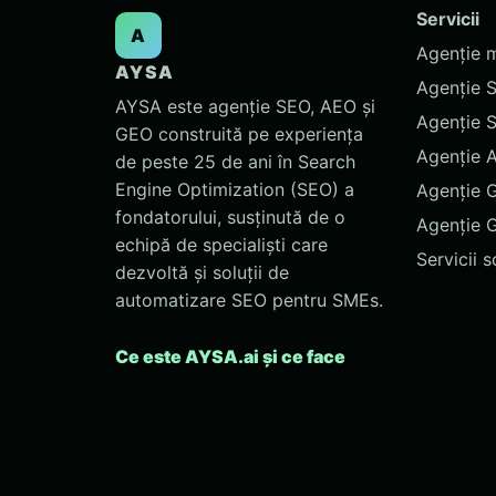
Servicii
A
Agenție 
AYSA
Agenție 
AYSA este agenție SEO, AEO și
Agenție 
GEO construită pe experiența
Agenție 
de peste 25 de ani în Search
Engine Optimization (SEO) a
Agenție 
fondatorului, susținută de o
Agenție 
echipă de specialiști care
Servicii 
dezvoltă și soluții de
automatizare SEO pentru SMEs.
Ce este AYSA.ai și ce face