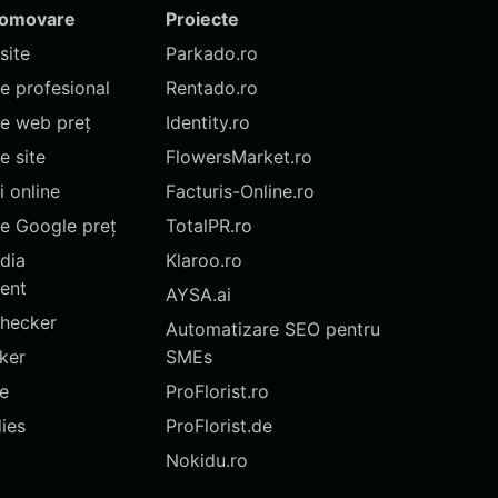
romovare
Proiecte
site
Parkado.ro
te profesional
Rentado.ro
te web preț
Identity.ro
 site
FlowersMarket.ro
 online
Facturis-Online.ro
e Google preț
TotalPR.ro
dia
Klaroo.ro
ent
AYSA.ai
hecker
Automatizare SEO pentru
ker
SMEs
te
ProFlorist.ro
ies
ProFlorist.de
Nokidu.ro