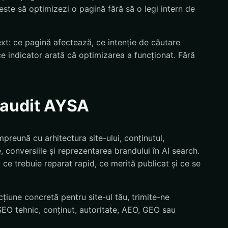
 este să optimizezi o pagină fără să o legi intern de
text: ce pagină afectează, ce intenție de căutare
ce indicator arată că optimizarea a funcționat. Fără
n audit AYSA
mpreună cu arhitectura site-ului, conținutul,
 conversiile și reprezentarea brandului în AI search.
i: ce trebuie reparat rapid, ce merită publicat și ce se
țiune concretă pentru site-ul tău, trimite-ne
EO tehnic, conținut, autoritate, AEO, GEO sau