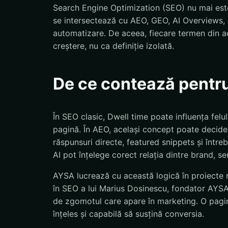
Search Engine Optimization (SEO) nu mai este
se intersectează cu AEO, GEO, AI Overviews, d
automatizare. De aceea, fiecare termen din ac
creștere, nu ca definiție izolată.
De ce contează pentr
În SEO clasic, Dwell time poate influența fel
pagină. În AEO, același concept poate decide 
răspunsuri directe, featured snippets și într
AI pot înțelege corect relația dintre brand, se
AYSA lucrează cu această logică în proiecte r
în SEO a lui Marius Dosinescu, fondator AYSA.a
de zgomotul care apare în marketing. O pagină
înțeles și capabilă să susțină conversia.