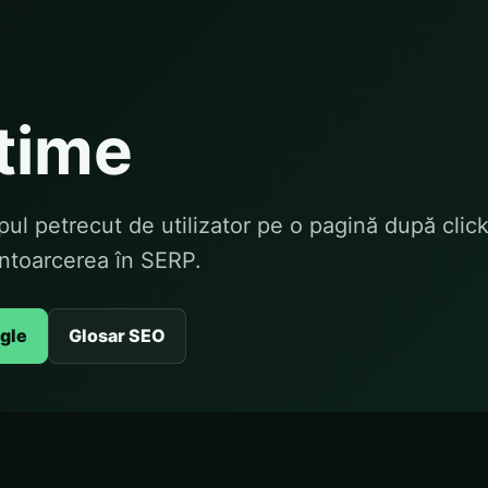
time
pul petrecut de utilizator pe o pagină după click
întoarcerea în SERP.
ogle
Glosar SEO