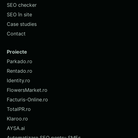
SEO checker
SEO în site
Case studies
Contact
Proiecte
Parkado.ro
Rentado.ro
Identity.ro
FlowersMarket.ro
Facturis-Online.ro
TotalPR.ro
Klaroo.ro
AYSA.ai
Automatizare SEO pentru SMEs