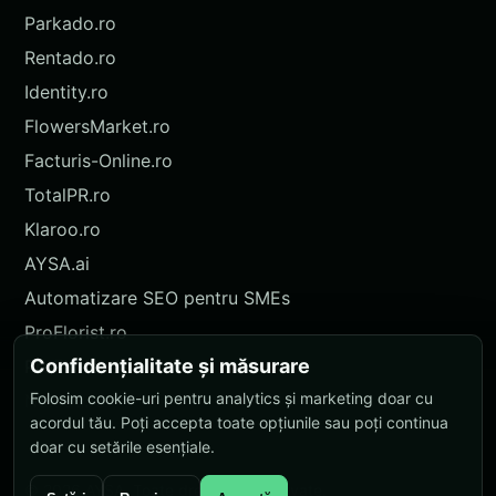
Parkado.ro
Rentado.ro
Identity.ro
FlowersMarket.ro
Facturis-Online.ro
TotalPR.ro
Klaroo.ro
AYSA.ai
Automatizare SEO pentru SMEs
ProFlorist.ro
Confidențialitate și măsurare
ProFlorist.de
Folosim cookie-uri pentru analytics și marketing doar cu
Nokidu.ro
acordul tău. Poți accepta toate opțiunile sau poți continua
doar cu setările esențiale.
© 2026 AYSA. Toate drepturile rezervate.