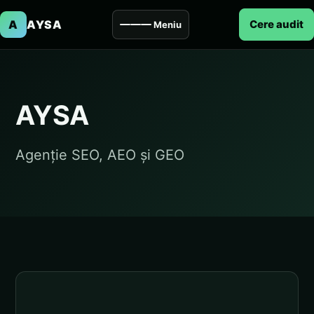
A
AYSA
Cere audit
Meniu
AYSA
Agenție SEO, AEO și GEO