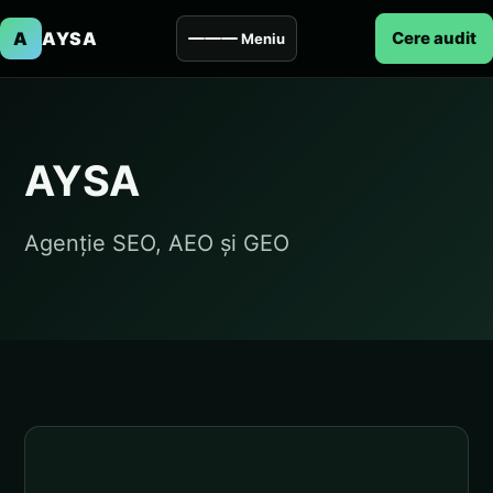
A
AYSA
Cere audit
Meniu
AYSA
Agenție SEO, AEO și GEO