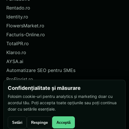
Rentado.ro
Identity.ro
FlowersMarket.ro
Facturis-Online.ro
TotalPR.ro
Klaroo.ro
AYSA.ai
Automatizare SEO pentru SMEs
ProFlorist.ro
Confidențialitate și măsurare
ProFlorist.de
Folosim cookie-uri pentru analytics și marketing doar cu
Nokidu.ro
acordul tău. Poți accepta toate opțiunile sau poți continua
doar cu setările esențiale.
© 2026 AYSA. Toate drepturile rezervate.
Setări
Respinge
Acceptă