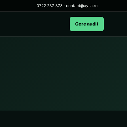
0722 237 373
·
contact@aysa.ro
Cere audit