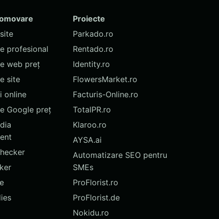
romovare
Proiecte
site
Parkado.ro
te profesional
Rentado.ro
te web preț
Identity.ro
 site
FlowersMarket.ro
 online
Facturis-Online.ro
e Google preț
TotalPR.ro
dia
Klaroo.ro
ent
AYSA.ai
hecker
Automatizare SEO pentru
ker
SMEs
te
ProFlorist.ro
ies
ProFlorist.de
Nokidu.ro