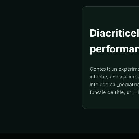
Diacriticel
performa
Context: un experime
intenție, același lim
înțelege că „pediatric
funcție de title, url,