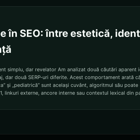
e în SEO: între estetică, ident
nță
nt simplu, dar revelator Am analizat două căutări aparent i
baj, dar două SERP-uri diferite. Acest comportament arată c
a” și „pediatrică” sunt același cuvânt, algoritmul său poate d
 H1, linkuri externe, ancore interne sau contextul lexical din p