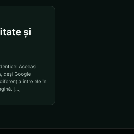
itate și
dentice: Aceeași
ă, deși Google
iferenția între ele în
agină. […]