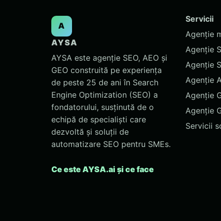
Servicii
A
Agenție 
AYSA
Agenție 
AYSA este agenție SEO, AEO și
Agenție 
GEO construită pe experiența
Agenție 
de peste 25 de ani în Search
Engine Optimization (SEO) a
Agenție 
fondatorului, susținută de o
Agenție 
echipă de specialiști care
Servicii 
dezvoltă și soluții de
automatizare SEO pentru SMEs.
Ce este AYSA.ai și ce face