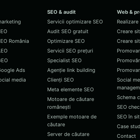
SEO & audit
Web & p
marketing
Servicii optimizare SEO
Realizare 
SEO
Audit SEO gratuit
Creare si
SEO România
Optimizare SEO
Creare si
AEO
Servicii SEO prețuri
Promovare
GEO
Specialist SEO
Promovări
Google Ads
Agenție link building
Promovar
social media
Clienți SEO
Social me
managem
Meta elemente SEO
Schema c
Motoare de căutare
românești
SEO chec
Exemple motoare de
SEO în si
căutare
Case stud
Server de căutare
Contact