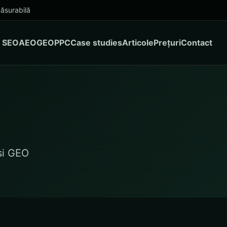
ăsurabilă
SEO
AEO
GEO
PPC
Case studies
Articole
Prețuri
Contact
și GEO