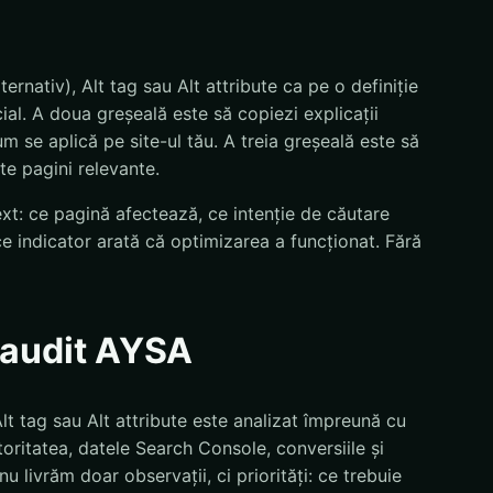
ternativ), Alt tag sau Alt attribute ca pe o definiție
al. A doua greșeală este să copiezi explicații
um se aplică pe site-ul tău. A treia greșeală este să
te pagini relevante.
text: ce pagină afectează, ce intenție de căutare
ce indicator arată că optimizarea a funcționat. Fără
n audit AYSA
 Alt tag sau Alt attribute este analizat împreună cu
utoritatea, datele Search Console, conversiile și
u livrăm doar observații, ci priorități: ce trebuie