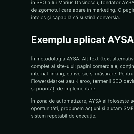
în SEO a lui Marius Dosinescu, fondator AYSA.a
de zgomotul care apare în marketing. O pagină
înțeles și capabilă să susțină conversia.
Exemplu aplicat AYSA
În metodologia AYSA, Alt text (text alternativ)
complet al site-ului: pagini comerciale, conț
internal linking, conversie și măsurare. Pent
FlowersMarket sau Klaroo, termenii SEO devin u
și priorități de implementare.
În zona de automatizare, AYSA.ai folosește ac
oportunități, propunem acțiuni și ajutăm SMEs
sistem repetabil de execuție.