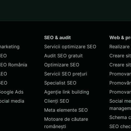
SEO & audit
Web & p
marketing
Servicii optimizare SEO
Realizare 
SEO
Audit SEO gratuit
Creare si
SEO România
Optimizare SEO
Creare si
AEO
Servicii SEO prețuri
Promovare
GEO
Specialist SEO
Promovări
Google Ads
Agenție link building
Promovar
social media
Clienți SEO
Social me
managem
Meta elemente SEO
Schema c
Motoare de căutare
românești
SEO chec