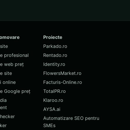
romovare
Proiecte
site
Parkado.ro
te profesional
Rentado.ro
te web preț
Identity.ro
 site
FlowersMarket.ro
 online
Facturis-Online.ro
e Google preț
TotalPR.ro
dia
Klaroo.ro
ent
AYSA.ai
hecker
Automatizare SEO pentru
ker
SMEs