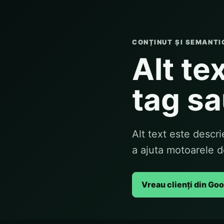
CONȚINUT ȘI SEMANTI
Alt tex
tag sa
Alt text este descri
a ajuta motoarele d
Vreau clienți din Go