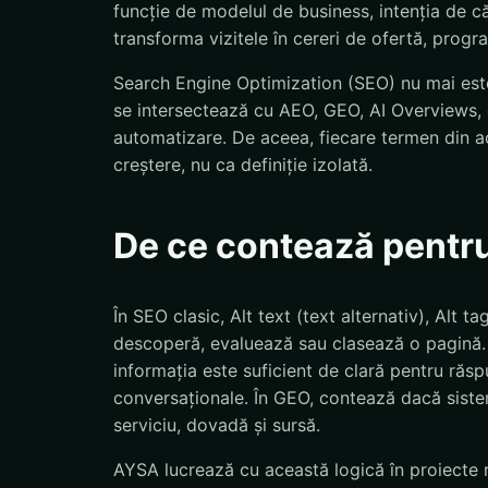
funcție de modelul de business, intenția de că
transforma vizitele în cereri de ofertă, progr
Search Engine Optimization (SEO) nu mai este
se intersectează cu AEO, GEO, AI Overviews, d
automatizare. De aceea, fiecare termen din ac
creștere, nu ca definiție izolată.
De ce contează pentr
În SEO clasic, Alt text (text alternativ), Alt t
descoperă, evaluează sau clasează o pagină.
informația este suficient de clară pentru răspu
conversaționale. În GEO, contează dacă sistem
serviciu, dovadă și sursă.
AYSA lucrează cu această logică în proiecte r