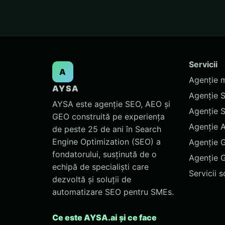
Servicii
A
Agenție 
AYSA
Agenție 
AYSA este agenție SEO, AEO și
Agenție 
GEO construită pe experiența
Agenție 
de peste 25 de ani în Search
Engine Optimization (SEO) a
Agenție 
fondatorului, susținută de o
Agenție 
echipă de specialiști care
Servicii 
dezvoltă și soluții de
automatizare SEO pentru SMEs.
Ce este AYSA.ai și ce face