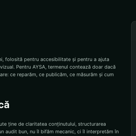
i, folosită pentru accesibilitate și pentru a ajuta
 vizual. Pentru AYSA, termenul contează doar dacă
izare: ce reparăm, ce publicăm, ce măsurăm și cum
că
bute ține de claritatea conținutului, structurarea
-un audit bun, nu îl bifăm mecanic, ci îl interpretăm în