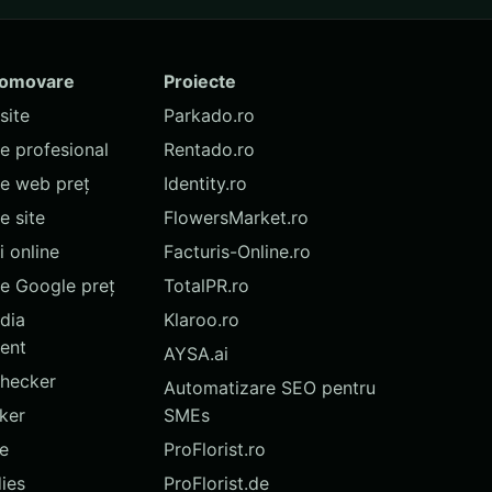
romovare
Proiecte
site
Parkado.ro
te profesional
Rentado.ro
te web preț
Identity.ro
 site
FlowersMarket.ro
 online
Facturis-Online.ro
e Google preț
TotalPR.ro
dia
Klaroo.ro
ent
AYSA.ai
hecker
Automatizare SEO pentru
ker
SMEs
te
ProFlorist.ro
ies
ProFlorist.de