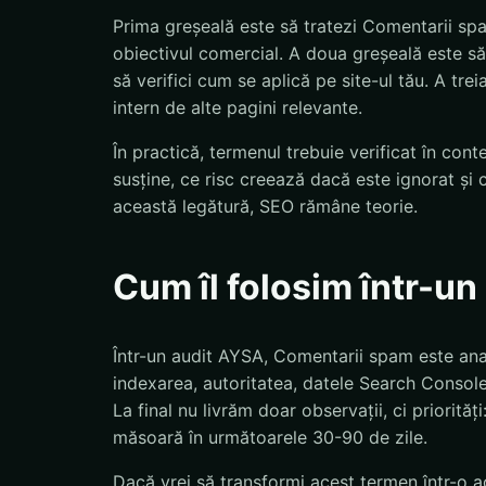
Prima greșeală este să tratezi Comentarii sp
obiectivul comercial. A doua greșeală este să
să verifici cum se aplică pe site-ul tău. A tre
intern de alte pagini relevante.
În practică, termenul trebuie verificat în con
susține, ce risc creează dacă este ignorat și 
această legătură, SEO rămâne teorie.
Cum îl folosim într-u
Într-un audit AYSA, Comentarii spam este anali
indexarea, autoritatea, datele Search Console,
La final nu livrăm doar observații, ci priorităț
măsoară în următoarele 30-90 de zile.
Dacă vrei să transformi acest termen într-o ac