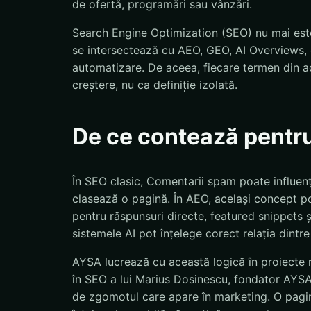
de ofertă, programări sau vânzări.
Search Engine Optimization (SEO) nu mai este
se intersectează cu AEO, GEO, AI Overviews, d
automatizare. De aceea, fiecare termen din ac
creștere, nu ca definiție izolată.
De ce contează pentr
În SEO clasic, Comentarii spam poate influen
clasează o pagină. În AEO, același concept po
pentru răspunsuri directe, featured snippets 
sistemele AI pot înțelege corect relația dintre
AYSA lucrează cu această logică în proiecte r
în SEO a lui Marius Dosinescu, fondator AYSA.a
de zgomotul care apare în marketing. O pagină