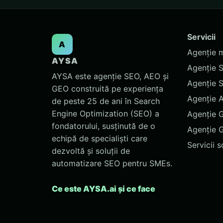
Servicii
A
Agenție 
AYSA
Agenție 
AYSA este agenție SEO, AEO și
Agenție 
GEO construită pe experiența
Agenție 
de peste 25 de ani în Search
Engine Optimization (SEO) a
Agenție 
fondatorului, susținută de o
Agenție 
echipă de specialiști care
Servicii 
dezvoltă și soluții de
automatizare SEO pentru SMEs.
Ce este AYSA.ai și ce face