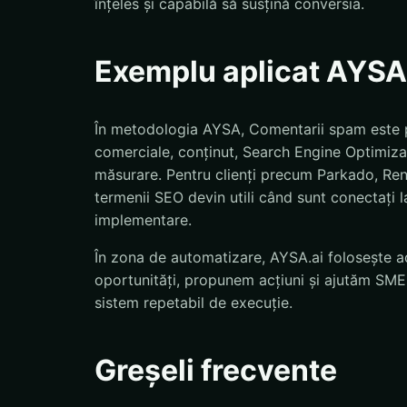
înțeles și capabilă să susțină conversia.
Exemplu aplicat AYSA
În metodologia AYSA, Comentarii spam este pu
comerciale, conținut, Search Engine Optimizat
măsurare. Pentru clienți precum Parkado, Re
termenii SEO devin utili când sunt conectați la 
implementare.
În zona de automatizare, AYSA.ai folosește ac
oportunități, propunem acțiuni și ajutăm SMEs
sistem repetabil de execuție.
Greșeli frecvente