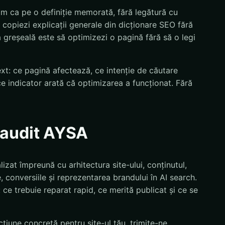
am ca pe o definiție memorată, fără legătură cu
 copiezi explicații generale din dicționare SEO fără
ia greșeală este să optimizezi o pagină fără să o legi
text: ce pagină afectează, ce intenție de căutare
ce indicator arată că optimizarea a funcționat. Fără
n audit AYSA
zat împreună cu arhitectura site-ului, conținutul,
 conversiile și reprezentarea brandului în AI search.
i: ce trebuie reparat rapid, ce merită publicat și ce se
țiune concretă pentru site-ul tău, trimite-ne