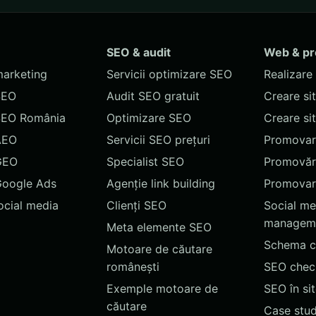
SEO & audit
Web & p
marketing
Servicii optimizare SEO
Realizare 
SEO
Audit SEO gratuit
Creare si
SEO România
Optimizare SEO
Creare si
AEO
Servicii SEO prețuri
Promovare
GEO
Specialist SEO
Promovări
Google Ads
Agenție link building
Promovar
social media
Clienți SEO
Social me
managem
Meta elemente SEO
Schema c
Motoare de căutare
românești
SEO chec
Exemple motoare de
SEO în si
căutare
Case stud