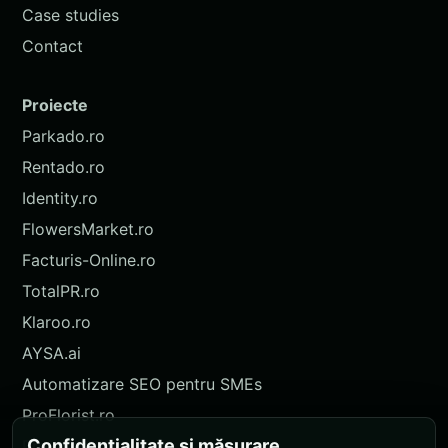
Case studies
Contact
Proiecte
Parkado.ro
Rentado.ro
Identity.ro
FlowersMarket.ro
Facturis-Online.ro
TotalPR.ro
Klaroo.ro
AYSA.ai
Automatizare SEO pentru SMEs
ProFlorist.ro
Confidențialitate și măsurare
ProFlorist.de