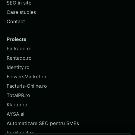
SEO în site
Case studies
Contact
Proiecte
Parkado.ro
Rentado.ro
Identity.ro
FlowersMarket.ro
Facturis-Online.ro
TotalPR.ro
Klaroo.ro
AYSA.ai
Automatizare SEO pentru SMEs
ProFlorist.ro