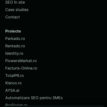
SEO în site
Case studies
Contact
Proiecte
Parkado.ro
Rentado.ro
Identity.ro
FlowersMarket.ro
Facturis-Online.ro
TotalPR.ro
Klaroo.ro
AYSA.ai
Automatizare SEO pentru SMEs
ProFlorist.ro