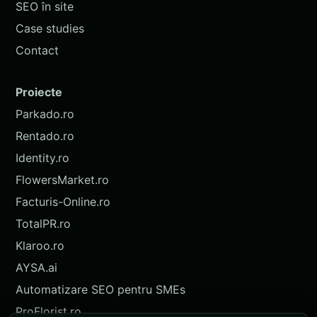
SEO în site
Case studies
Contact
Proiecte
Parkado.ro
Rentado.ro
Identity.ro
FlowersMarket.ro
Facturis-Online.ro
TotalPR.ro
Klaroo.ro
AYSA.ai
Automatizare SEO pentru SMEs
ProFlorist.ro