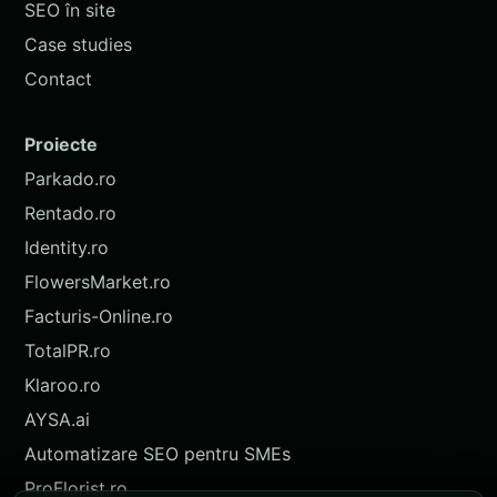
SEO în site
Case studies
Contact
Proiecte
Parkado.ro
Rentado.ro
Identity.ro
FlowersMarket.ro
Facturis-Online.ro
TotalPR.ro
Klaroo.ro
AYSA.ai
Automatizare SEO pentru SMEs
ProFlorist.ro